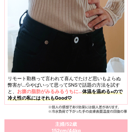
リモート勤務って言われて喜んでたけど
思いもよらぬ
弊害が
…
💦やばいって思ってSNSで話題の方法を試す
と、
お腹の脂肪がみるみるうちに…
体温を温める
ので
※
冷え性の私にはそれもGood♡
主婦/52歳
152cm/44kg