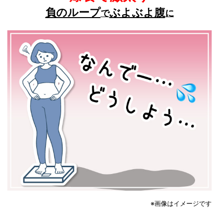
負のループ
ぶよぶよ腹
で
に
※画像はイメージです