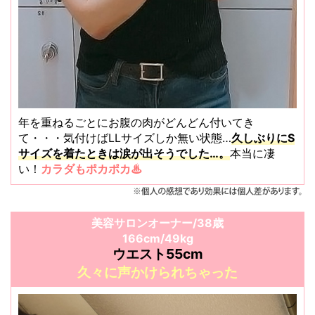
年を重ねるごとにお腹の肉がどんどん付いてき
て・・・気付けばLLサイズしか無い状態…
久しぶりにS
サイズを着たときは涙が出そうでした…。
本当に凄
い！
カラダもポカポカ♨
美容サロンオーナー/38歳
166cm/49kg
ウエスト55cm
久々に声かけられちゃった