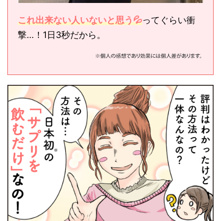
これ出来ない人いないと思う
💦
ってぐらい衝
撃…！1日3秒だから。