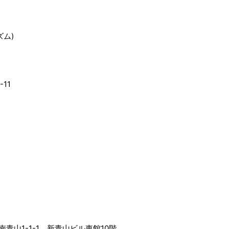
ズム)
11
区南青山1-1-1 新青山ビル東館10階