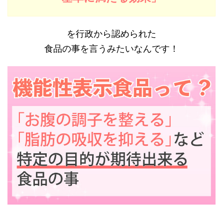
を行政から認められた
食品の事を言うみたいなんです！