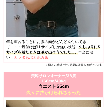
年を重ねるごとにお腹の肉がどんどん付いてき
て・・・気付けばLLサイズしか無い状態…
久しぶりにS
サイズを着たときは涙が出そうでした…。
本当に凄
い！
カラダもポカポカ♨
美容サロンオーナー/38歳
166cm/49kg
ウエスト55cm
久々に声かけられちゃった