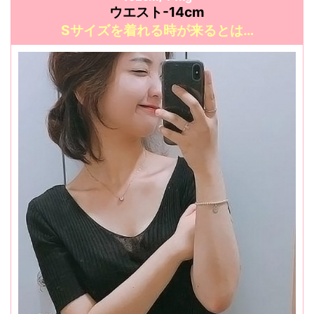
ウエスト-14cm
Sサイズを着れる
時が来るとは…