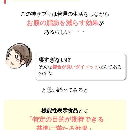
この神サプリは普通の生活をしながら
お腹の脂肪を減らす効果
が
あるらしい・・・
凄すぎない!?
そんな
都合が良いダイエット
なんてある
の？💦
と思い調べてみると
機能性表示食品
とは
「特定の目的が期待できる
基準に満たる効果」