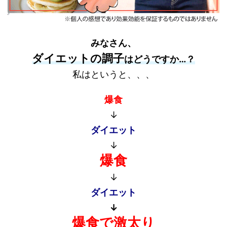
みなさん、
ダイエットの調子
はどうですか…？
私はというと、、、
爆食
↓
ダイエット
↓
爆食
↓
ダイエット
↓
爆食で激太り