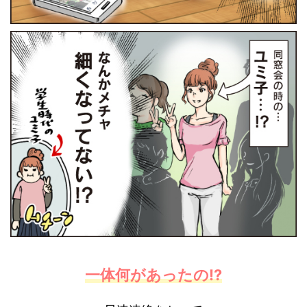
一体何があったの!?