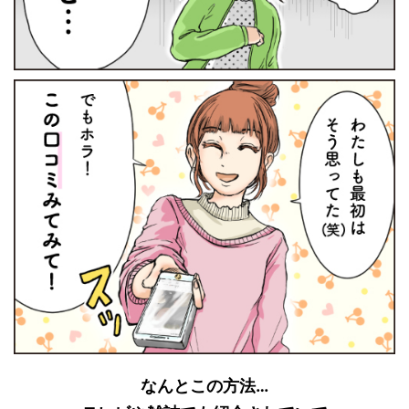
なんとこの方法…