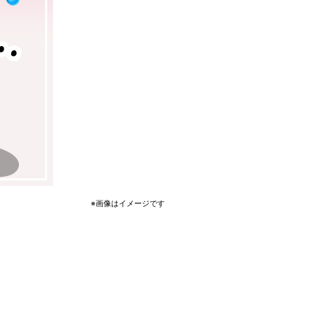
※画像はイメージです