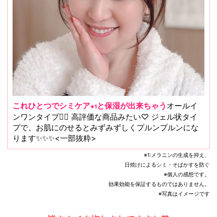
これひとつでシミケア
と保湿が出来ちゃう
オールイ
※1
ンワンタイプ☝🏻 高評価な商品みたい♡ ジェル状タイ
プで、お肌にのせるとみずみずしくプルンプルンにな
ります✨✨✨<一部抜粋>
※1:メラニンの生成を抑え、
日焼けによるシミ・そばかすを防ぐ
※個人の感想です。
効果効能を保証するものではありません。
※写真はイメージです