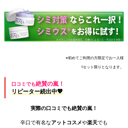
※初めてご利用の方限定でお一人様
1セット限りとなります。
絶賛の嵐！
口コミでも
リピーター続出中💖
実際の口コミでも絶賛の嵐！
辛口で有名な
アットコスメ
や
楽天
でも