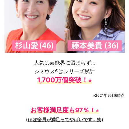
人気は芸能界に留まらず...
シミウス®はシリーズ累計
1,700万個突破！
※
※2021年9月末時点
お客様満足度も97％！
※
(ほぼ全員が満足ってやばいです...笑)