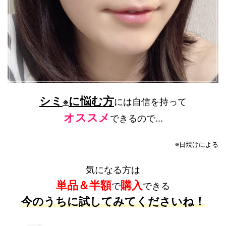
シミ
に悩む方
には自信を持って
※
オススメ
できるので...
※日焼けによる
気になる方は
単品＆半額
購入
で
できる
今のうちに試してみてくださいね！