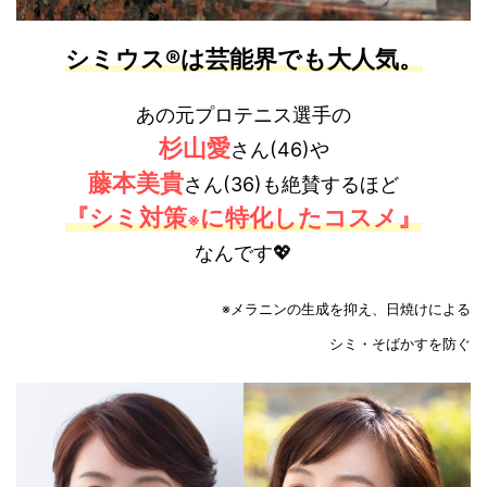
シミウス®は芸能界でも大人気。
あの元プロテニス選手の
杉山愛
さん(46)や
藤本美貴
さん(36)も絶賛するほど
『シミ対策
に特化したコスメ』
※
なんです💖
※
メラニンの生成を抑え、日焼けによる
シミ・そばかすを防ぐ