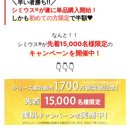
＼早い者勝ち!!／
シミウス®が遂に単品購入開始！
しかも
初めての方限定
で半額💖
なんと！！
先着15,000名様
限定
シミウス®が
の
キャンペーンを開催中！
👇👇👇