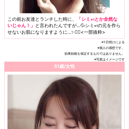
この前お友達とランチした時に、
「シミ
とか全然な
※1
いじゃん！」
と言われたんですが…💦シミ
の元を作ら
※1
せないお肌になりますように…✨💆‍♀️<一部抜粋>
※1:日焼けによる
※個人の感想です。
効果効能を保証するものではありません。
※写真はイメージです
51歳/女性