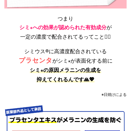
つまり
シミ
への効果が認められた有効成分
が
※
一定の濃度で配合されてるってこと🙆‍♂️
シミウス®に高濃度配合されている
プラセンタ
がシミ
が表面化する前に
※
シミ
の原因メラニンの生成を
※
抑えて
くれるんです🙏💖
※日焼けによる