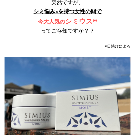
突然ですが、
シミ悩み
を持つ女性の間で
※
シミウス®
今大人気の
ってご存知ですか？？
※日焼けによる