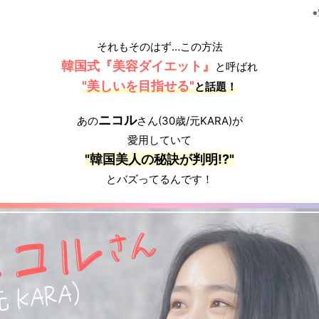
それもそのはず…この方法
韓国式『美容ダイエット』
と呼ばれ
"美しいを目指せる"
と話題！
ニコル
あの
さん(30歳/元KARA)が
愛用していて
"韓国美人の秘訣が判明!?"
とバズってるんです！