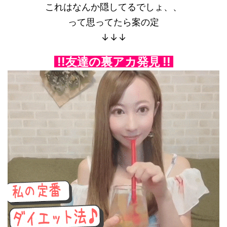
これはなんか隠してるでしょ、、
って思ってたら案の定
↓↓↓
!!
友達の裏アカ発見 !!