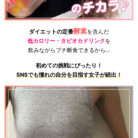
酵素
ダイエットの定番
を含んだ
低カロリー・タピオカドリンク
を
飲みながらプチ断食できるから…
初めての挑戦にぴったり！
SNSでも憧れの自分を目指す女子が続出！