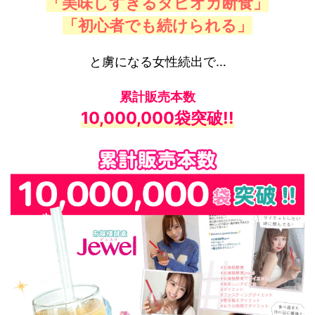
「美味しすぎるタピオカ断食」
「初心者でも続けられる」
と虜になる女性続出で…
累計販売本数
10,000,000袋突破!!