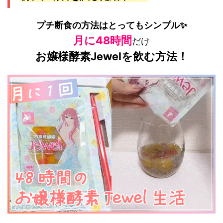
プチ断食の方法はとってもシンプル✨
月に48時間
だけ
お嬢様酵素Jewelを飲む方法！