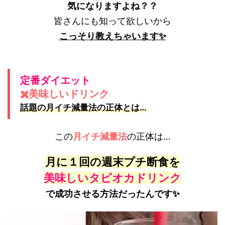
気になりますよね？？
皆さんにも知って欲しいから
こっそり教えちゃいます✨
定番ダイエット
✖️美味しいドリンク
話題の月イチ減量法の正体とは…
この
月イチ減量法
の正体は…
月に１回の週末プチ断食を
美味しいタピオカドリンク
で成功させる方法だったんです✨