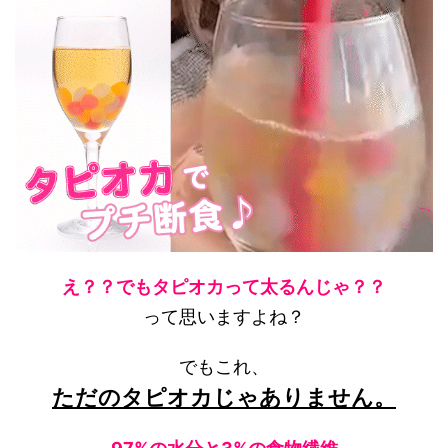
え？？でもタピオカって太るんじゃ？？
って思いますよね？
でもこれ、
ただのタピオカじゃありません。