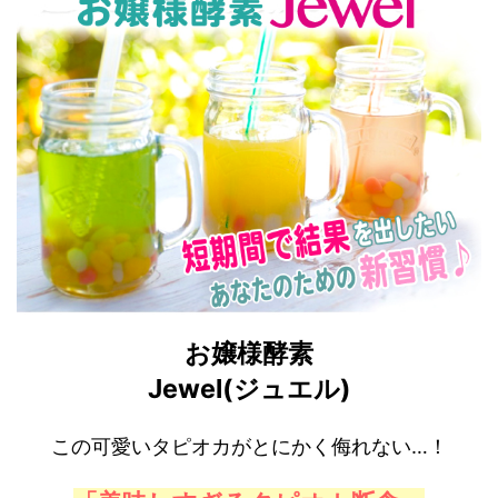
お嬢様酵素
Jewel(ジュエル)
この可愛いタピオカがとにかく侮れない…！