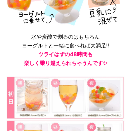
水や炭酸で割るのはもちろん
ヨーグルトと一緒に食べれば大満足!!
ツライはずの48時間も
楽しく乗り越えられちゃうんです✨