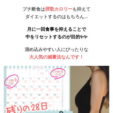
プチ断食は
摂取カロリー
も抑えて
ダイエットするのはもちろん…
月に一回食事を抑えることで
中をリセットするのが目的✨✨
溜め込みやすい人にぴったりな
大人気の減量法なんです！