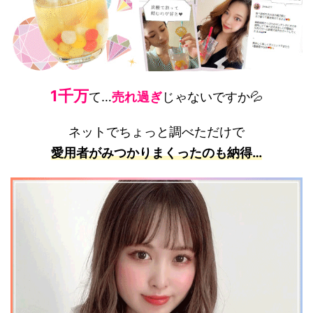
1千万
て…
売れ過ぎ
じゃないですか💦
ネットでちょっと調べただけで
愛用者がみつかりまくったのも納得…