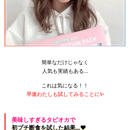
簡単なだけじゃなく
人気も実績もある…
これは気になる！！
早速わたしも試してみることに✨
美味しすぎるタピオカで
初プチ断食を試した結果…❤️