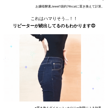
お嬢様酵素Jewel1袋約74kcalに置き換えて計算。
これはハマりそう…！！
リピーターが続出してるのもわかります😍
※置き換えダイエット+カロリー制限による効果。