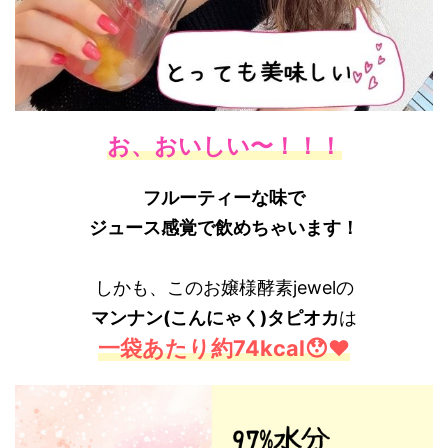
お、おいしい〜！！！
フルーティーな味で
ジュース感覚で飲めちゃいます！
しかも、このお嬢様酵素jewelの
マンナン(こんにゃく)タピオカ
は
一袋あたり約74kcal😯❤