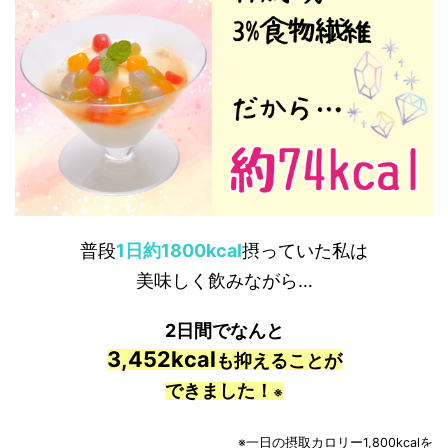
普段
1日約1800kcal
摂っていた私は
美味しく飲みながら…
2日間でなんと
3,452kcal
も抑えることが
できました！
※
※一日の摂取カロリー1,800kcalを