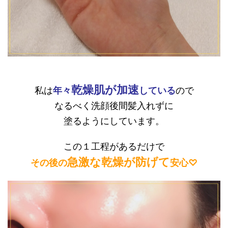
乾燥肌が加速
私は
年々
している
ので
なるべく洗顔後間髪入れずに
塗るようにしています。
この１工程があるだけで
急激な乾燥が防げて
その後の
安心♡