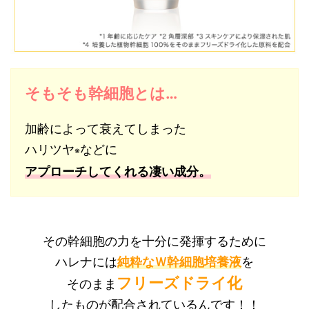
そもそも幹細胞とは…
加齢によって衰えてしまった
ハリツヤ
などに
※
アプローチしてくれる
凄い成分
。
その幹細胞の力を十分に発揮するために
ハレナには
純粋なＷ幹細胞培養液
を
フリーズドライ化
そのまま
したものが配合されているんです！！