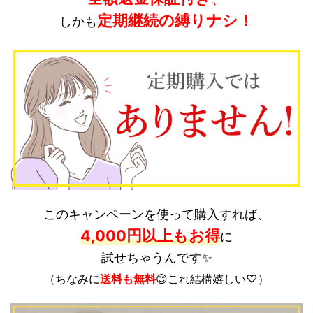
定期継続の縛りナシ！
しかも
このキャンペーンを使って購入すれば、
4,000円以上もお得
に
試せちゃうんです✨
（ちなみに
送料も無料
😊これ結構
嬉しい♡）