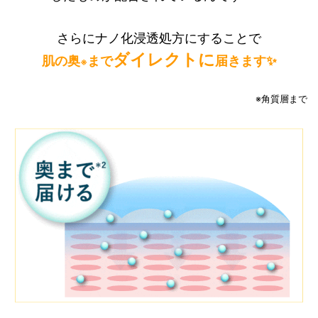
さらにナノ化浸透処方にすることで
ダイレクトに
肌の奥
まで
届きます✨
※
※角質層まで