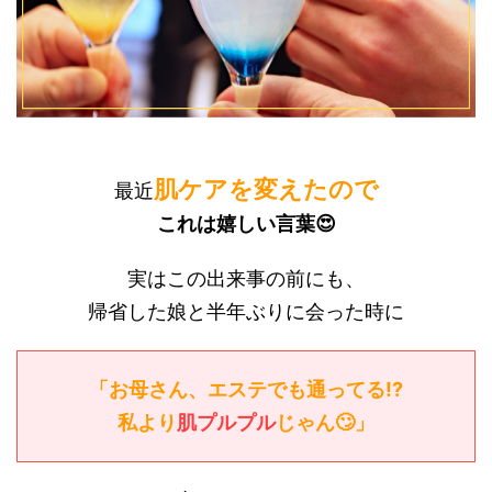
肌ケアを変えたので
最近
これは嬉しい言葉😍
実はこの出来事の前にも、
帰省した娘と半年ぶりに会った時に
「お母さん、エステで
も通
ってる!?
私より
肌プルプル
じゃん🙄」