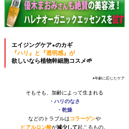
エイジングケア
のカギ
※
『ハリ』と『透明感』が
欲しいなら植物幹細胞コスメ🌱
※年齢に応じたケア
そもそも、加齢によって生まれる
・ハリのなさ
・乾燥
などのトラブルは
コラーゲン
や
ヒアルロン酸
が
減少して
起こるもの。