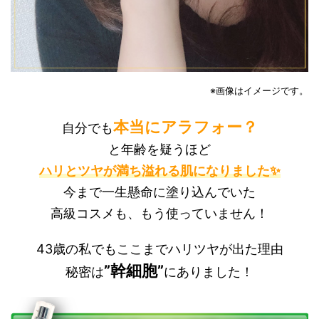
※画像はイメージです。
本当にアラフォー？
自分でも
と年齢を疑うほど
ハリとツヤが満ち溢れる肌になりました✨
今まで一生懸命に塗り込んでいた
高級コスメも、もう使っていません！
43歳の私でもここまでハリツヤが出た理由
”幹細胞”
秘密は
にありました！