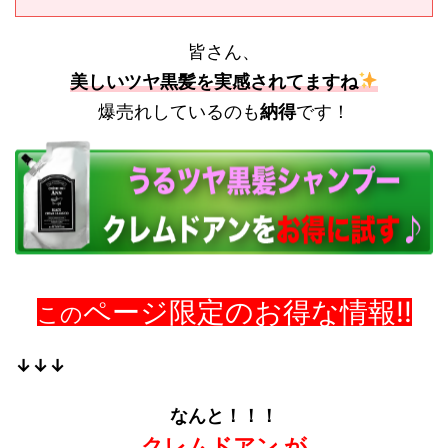
皆さん、
美しいツヤ黒髪を実感されてますね
爆売れしているのも
納得
です！
ページ限定のお得な情報!!
この
↓↓↓
なんと！！！
クレムドアン が