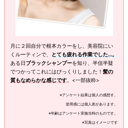
月に２回自分で根本カラーをし、美容院にい
くルーティンで、
とても疲れる作業でした…。
ある日
ブラックシャンプー
を知り、半信半疑
でつかってこれにはびっくりしました！
髪の
質もなめらかな感じです
。<一部抜粋>
※
アンケート結果は個人の感想す。
使用感には個人差があります。
※
年齢はアンケート実施当時のものです。
※
写真はイメージです