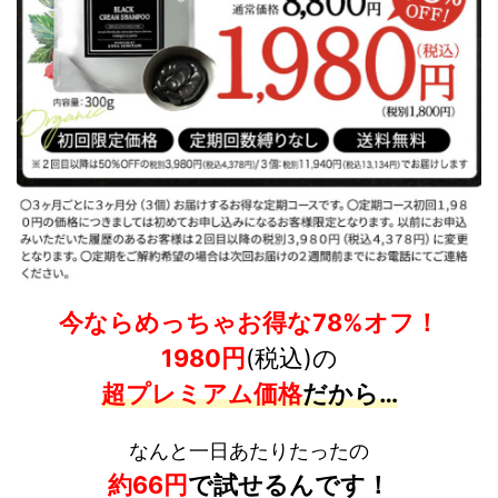
今ならめっちゃお得な78%オフ！
1980円
(税込)
の
超プレミアム価格
だから…
なんと一日あたりたったの
約66
円
で試せるんです！