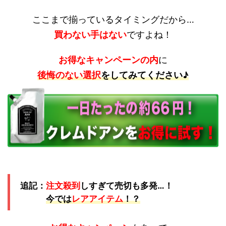
ここまで揃っているタイミングだから…
買わない手はない
ですよね！
お得なキャンペーンの内
に
後悔のない選択
をしてみてください♪
追記：
注文殺到
しすぎて売切も多発…！
今では
レアアイテム
！？