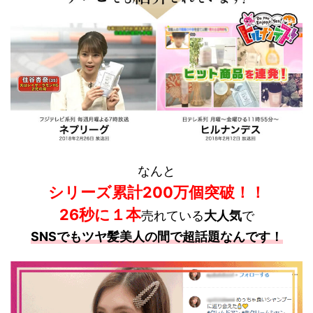
なんと
シリーズ累計200万個突破！！
26秒に１本
売れている
大人気
で
SNSでもツヤ髪美人の間で超話題なんです！