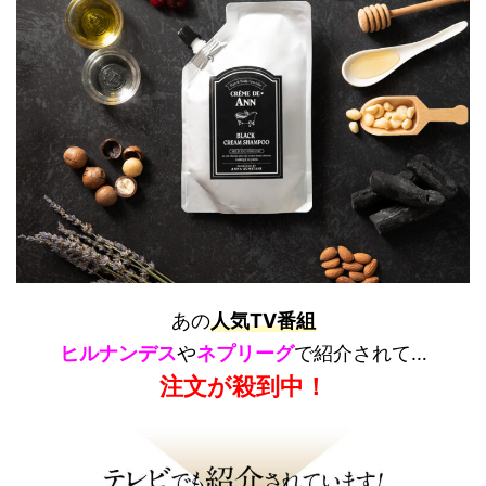
あの
人気TV番組
ヒルナンデス
や
ネプリーグ
で紹介されて…
注文が殺到中！