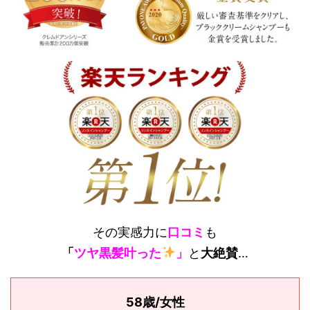
その実感力に
口コミ
も
「
ツヤ黒髪叶った
」
と
大絶賛
…
58歳/女性