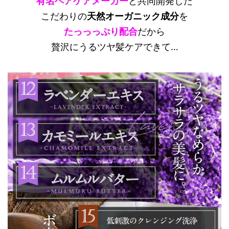
有名ヘアケアメーカー
と共同開発した
こだわりの
天然オーガニック成分
を
たっっっぷり配合
だから
贅沢にうるツヤ髪ケアできて…