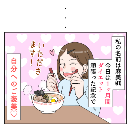
・
・
・