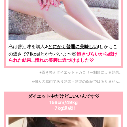
私は醤油味を購入♪
とにかく普通に美味しい
❗️しかもこ
の濃さで71kcalとかヤバいよ〜😆
飽きづらいから続け
られた結果…憧れの美脚に近づけました♡
※置き換えダイエット＋カロリー制限による効果。
※個人の感想であり効果・効能の保証ではありません。
ダイエット中だけど…いいんです♡
156cm/49kg
-7kg達成!!