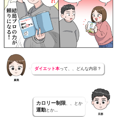
ダイエット本
って、、どんな内容？
麻美
カロリー制限
、、とか
運動
とか…
旦那