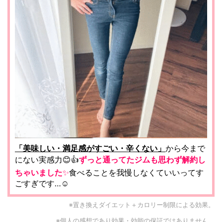
「美味しい・満足感がすごい・辛くない」
から今まで
にない実感力😊👍
ずっと通ってたジムも思わず解約し
ちゃいました
✨
食べることを我慢しなくていいってす
ごすぎです…☺️
※置き換えダイエット＋カロリー制限による効果。
※個人の感想であり効果・効能の保証ではありません。