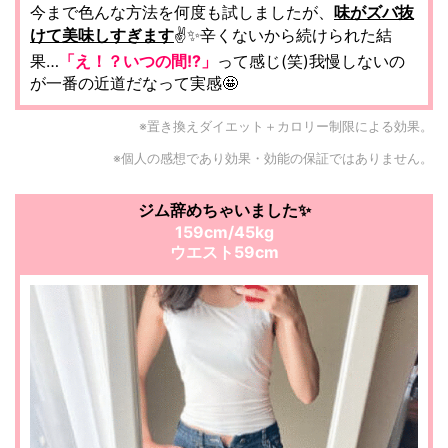
今まで色んな方法を何度も試しましたが、
味がズバ抜
けて美味しすぎます
✌️✨辛くないから続けられた結
果…
「え！？
いつの間!?」
って感じ(笑)
我慢しないの
が一番の近道だなって実感🤩
※置き換えダイエット＋カロリー制限による効果。
※個人の感想であり効果・効能の保証ではありません。
ジム辞めちゃいました✨
159cm/45kg
ウエスト59cm