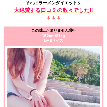
それは
ラーメンダイエット
を
大絶賛する口コミの数々でした!!
↓↓↓
この味…たまりません🤤
✨
162cm/51kg
L→Sサイズ