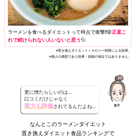
ラーメンを食べるダイエットって時点で衝撃❗️😵
正直こ
れで続けられない人いないと思う
💦
※置き換えダイエット＋カロリー制限による効果。
※個人の感想であり効果・効能の保証ではありません。
更に憎たらしいのは…
口コミだけじゃなく
実力も評価
されてるんだよね…
京子
なんとこのラーメンダイエット
置き換えダイエット食品ランキングで