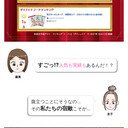
すごっ!?
人気も実績も
あるんだ！？
麻美
腹立つことにそうなの…
私たちの宿敵
その
こそが…
京子