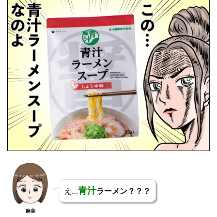
青汁
え…
ラーメン？？？
麻美